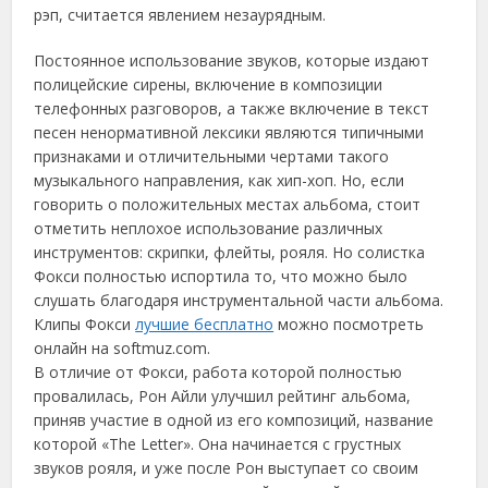
рэп, считается явлением незаурядным.
Постоянное использование звуков, которые издают
полицейские сирены, включение в композиции
телефонных разговоров, а также включение в текст
песен ненормативной лексики являются типичными
признаками и отличительными чертами такого
музыкального направления, как хип-хоп. Но, если
говорить о положительных местах альбома, стоит
отметить неплохое использование различных
инструментов: скрипки, флейты, рояля. Но солистка
Фокси полностью испортила то, что можно было
слушать благодаря инструментальной части альбома.
Клипы Фокси
лучшие бесплатно
можно посмотреть
онлайн на softmuz.com.
В отличие от Фокси, работа которой полностью
провалилась, Рон Айли улучшил рейтинг альбома,
приняв участие в одной из его композиций, название
которой «The Letter». Она начинается с грустных
звуков рояля, и уже после Рон выступает со своим