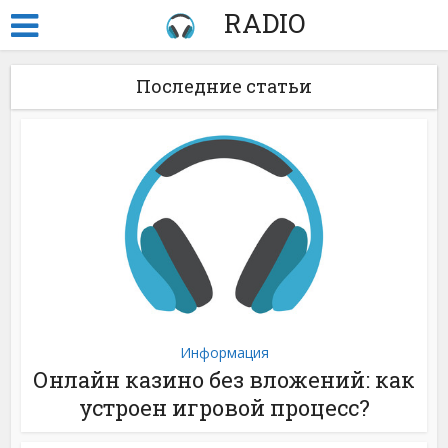
RADIO
Последние статьи
Информация
Онлайн казино без вложений: как
устроен игровой процесс?