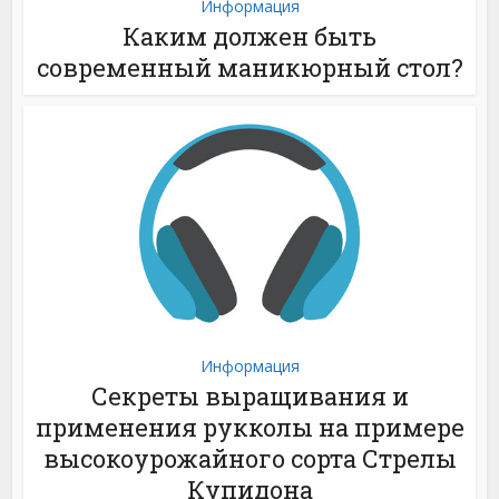
Информация
Каким должен быть
современный маникюрный стол?
Информация
Секреты выращивания и
применения рукколы на примере
высокоурожайного сорта Стрелы
Купидона