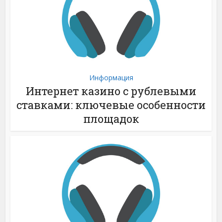
Информация
Интернет казино с рублевыми
ставками: ключевые особенности
площадок