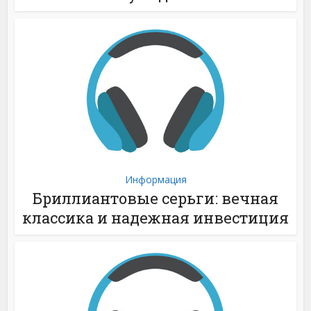
Информация
Бриллиантовые серьги: вечная
классика и надежная инвестиция