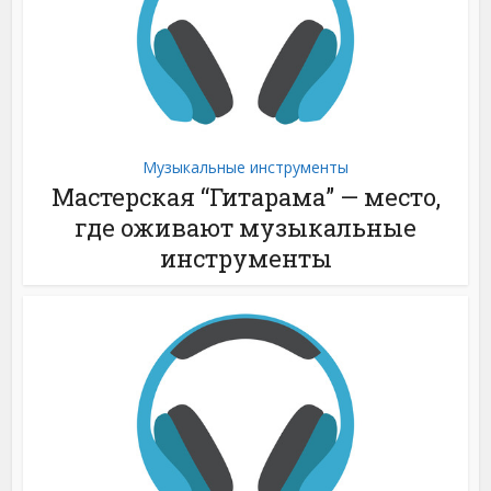
Музыкальные инструменты
Мастерская “Гитарама” — место,
где оживают музыкальные
инструменты