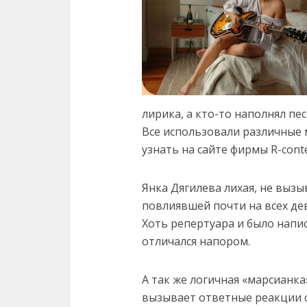
лирика, а кто-то наполнял п
Все использовали различные 
узнать на сайте фирмы R-contex
Янка Дягилева лихая, не выз
повлиявшей почти на всех де
Хоть репертуара и было напис
отличался напором.
А так же логичная «марсианк
вызывает ответные реакции с