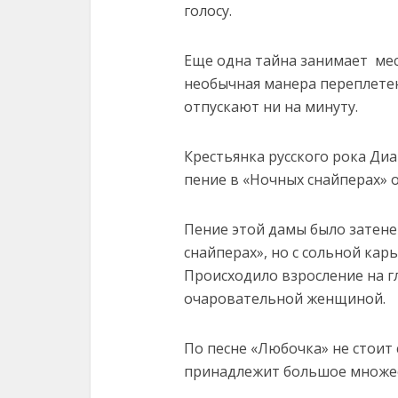
голосу.
Еще одна тайна занимает мес
необычная манера переплете
отпускают ни на минуту.
Крестьянка русского рока Диа
пение в «Ночных снайперах» о
Пение этой дамы было затене
снайперах», но с сольной кар
Происходило взросление на гл
очаровательной женщиной.
По песне «Любочка» не стоит
принадлежит большое множес