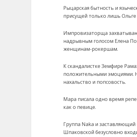
Рыцарская бытность и язычес
присущей только лишь Ольге 
Импровизаторща захватывающ
надрывным голосом Елена Погр
женщинам-рокершам.
К скандалистке Земфире Рама
положительными эмоциями. Не
нахальство и попсовость.
Мара писала одно время репер
как о певице.
Группа Naka и заставляющий с
Шпаковской безусловно входи