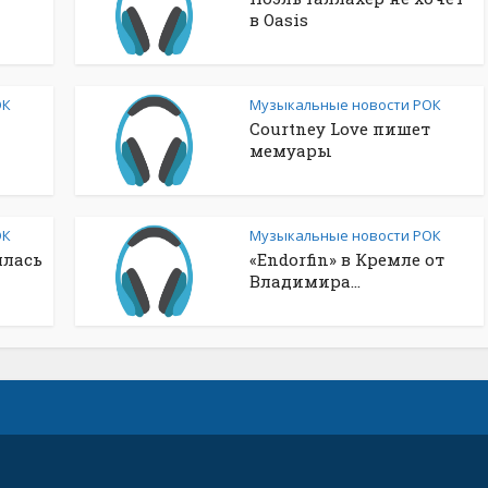
в Oasis
ОК
Музыкальные новости РОК
Courtney Love пишет
мемуары
ОК
Музыкальные новости РОК
шлась
«Endorfin» в Кремле от
Владимира...