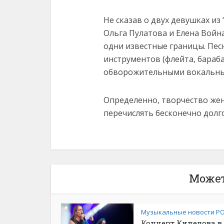
Не сказав о двух девушках из
Ольга Пулатова и Елена Войн
одни известные границы. Пес
инструментов (флейта, бараба
обворожительными вокальны
Определенно, творчество жен
перечислять бесконечно долго
Может
Музыкальные новости Р
Концерт Кипелова в