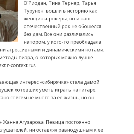
О`Риодан, Тина Тернер, Тарья
Турунен, вошли в историю как
женщины-рокеры, но и наш
отечественный рок не обошелся
без дам.
Все они различались
напором, у кого-то преобладала
есни агрессивными и динамическими нотами.
методы пиара, о которых можно лучше
t r-context.ru/.
ывающая интерес «сибирячка» стала дамой
вушек хотевших уметь играть на гитаре.
ано совсем не много за ее жизнь, но он
а» Жанна Агузарова. Певица постоянно
лушателей, ни оставляя равнодушным к ее