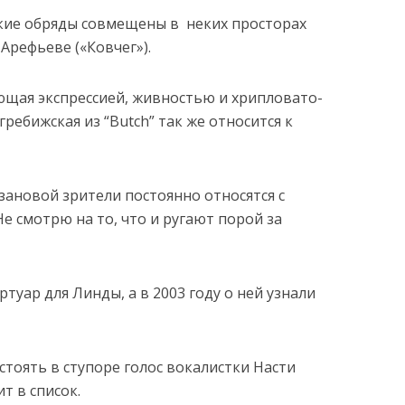
кие обряды совмещены в неких просторах
Арефьеве («Ковчег»).
ая экспрессией, живностью и хрипловато-
ебижская из “Butch” так же относится к
зановой зрители постоянно относятся с
 смотрю на то, что и ругают порой за
туар для Линды, а в 2003 году о ней узнали
тоять в ступоре голос вокалистки Насти
т в список.