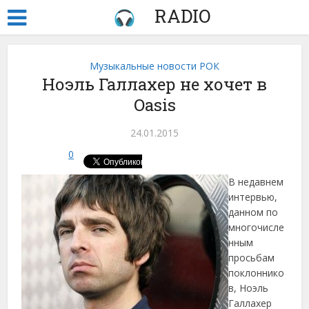
RADIO
Музыкальные новости РОК
Ноэль Галлахер не хочет в
Oasis
24.01.2015
0
В недавнем
интервью,
данном по
многочисле
нным
просьбам
поклоннико
в, Ноэль
Галлахер