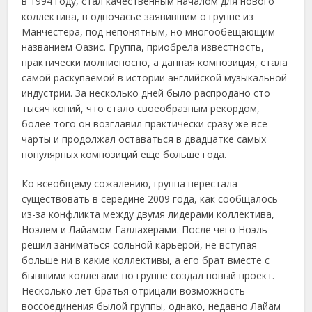
в 1994 году, стал качественным началом для нового
коллектива, в одночасье заявившим о группе из
Манчестера, под непонятным, но многообещающим
названием Оазис. Группа, приобрела известность,
практически молниеносно, а данная композиция, стала
самой раскупаемой в истории английской музыкальной
индустрии. За несколько дней было распродано сто
тысяч копий, что стало своеобразным рекордом,
более того он возглавил практически сразу же все
чарты и продолжал оставаться в двадцатке самых
популярных композиций еще больше года.
Ко всеобщему сожалению, группа перестала
существовать в середине 2009 года, как сообщалось
из-за конфликта между двумя лидерами коллектива,
Ноэлем и Лайамом Галлахерами. После чего Ноэль
решил заниматься сольной карьерой, не вступая
больше ни в какие коллективы, а его брат вместе с
бывшими коллегами по группе создал новый проект.
Несколько лет братья отрицали возможность
воссоединения былой группы, однако, недавно Лайам