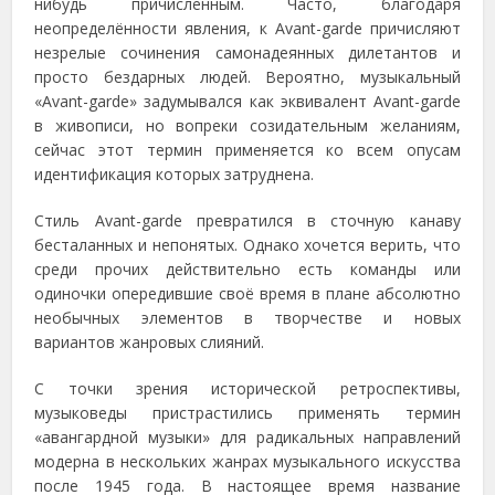
нибудь причисленным. Часто, благодаря
неопределённости явления, к Avant-garde причисляют
незрелые сочинения самонадеянных дилетантов и
просто бездарных людей. Вероятно, музыкальный
«Avant-garde» задумывался как эквивалент Avant-garde
в живописи, но вопреки созидательным желаниям,
сейчас этот термин применяется ко всем опусам
идентификация которых затруднена.
Стиль Avant-garde превратился в сточную канаву
бесталанных и непонятых. Однако хочется верить, что
среди прочих действительно есть команды или
одиночки опередившие своё время в плане абсолютно
необычных элементов в творчестве и новых
вариантов жанровых слияний.
С точки зрения исторической ретроспективы,
музыковеды пристрастились применять термин
«авангардной музыки» для радикальных направлений
модерна в нескольких жанрах музыкального искусства
после 1945 года. В настоящее время название