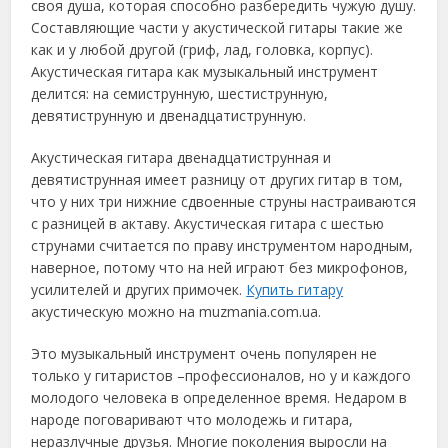
своя душа, которая способно разбередить чужую душу.
Составляющие части у акустической гитары такие же
как и у любой другой (гриф, лад, головка, корпус).
Акустическая гитара как музыкальный инструмент
делится: на семиструнную, шестиструнную,
девятиструнную и двенадцатиструнную.
Акустическая гитара двенадцатиструнная и
девятиструнная имеет разницу от других гитар в том,
что у них три нижние сдвоенные струны настраиваются
с разницей в актаву. Акустическая гитара с шестью
струнами считается по праву инструментом народным,
наверное, потому что на ней играют без микрофонов,
усилителей и других примочек.
Купить гитару
акустическую можно на muzmania.com.ua.
Это музыкальный инструмент очень популярен не
только у гитаристов –профессионалов, но у и каждого
молодого человека в определенное время. Недаром в
народе поговаривают что молодежь и гитара,
неразлучные друзья. Многие поколения выросли на