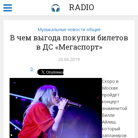
RADIO
Музыкальные новости общие
В чем выгода покупки билетов
в ДС «Мегаспорт»
20.06.2019
0
Скоро в
Москве
пройдет
концерт
знаменитой
Билли
Айлиш,
который
запланиров