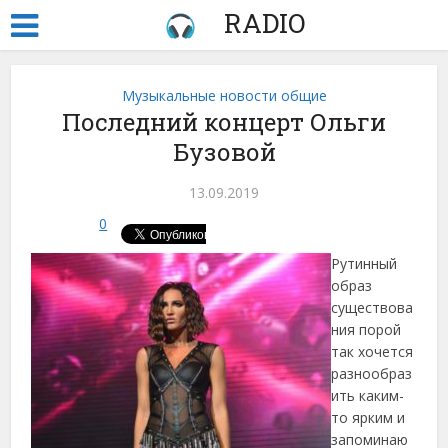
RADIO
Музыкальные новости общие
Последний концерт Ольги
Бузовой
13.09.2019
0
Рутинный
образ
существова
ния порой
так хочется
разнообраз
ить каким-
то ярким и
запоминаю