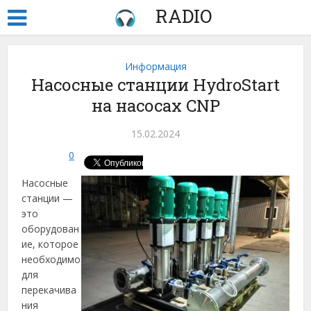
RADIO
Информация
Насосные станции HydroStart
на насосах CNP
15.02.2024
0
Насосные
станции —
это
оборудован
ие, которое
необходимо
для
перекачива
ния