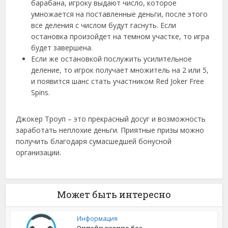
барабана, игроку выдают число, которое
умножается на поставленные деньги, после этого
все деления с числом будут гаснуть. Если
остановка произойдет на темном участке, то игра
будет завершена.
Если же остановкой послужить усилительное
деление, то игрок получает множитель на 2 или 5,
и появится шанс стать участником Red Joker Free
Spins.
Джокер Троуп – это прекрасный досуг и возможность
заработать неплохие деньги. Приятные призы можно
получить благодаря сумасшедшей бонусной
организации.
Может быть интересно
Информация