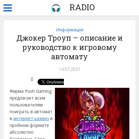
RADIO
Информация
Джокер Троуп – описание и
руководство к игровому
автомату
14.07.2021
0
Фирма Push Gaming
предлагает всем
пользователям
поиграть в автомат
в
интернет казино
в
пробном формате
абсолютно
бесплатно. Слот