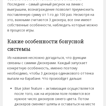
Последнее – самый ценный рисунок на линии с
выигрышем, вознаграждение позволит приумножить
поставленную сумму от 1-го до 100 раз. Несмотря на
это, важными считаются 3 джокера, все они имеют
собственные особенности, наблюдать которые можно
в процессе игры.
Какие особенности бонусной
системы
Из названия несложно догадаться, что функции
связаны с самими Джокерами. Каждый запускает
конкретную особенность, именно поэтому
необходимо, чтобы 3 джокера одинакового оттенка
выпали на барабане. Что произойдет дальше:
Blue Joker feature – активизация осуществляется
после того, как на игровом поле появится все
нужное число джокеров синего цвета. Потом
джокеров сменяют шляпы и оставаться на месте