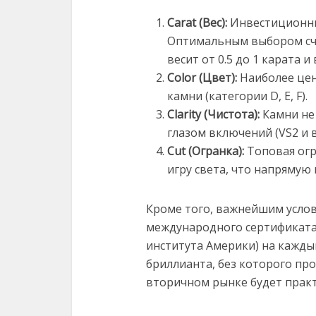
Carat (Вес):
Инвестиционны
Оптимальным выбором счи
весит от 0.5 до 1 карата и
Color (Цвет):
Наиболее цен
камни (категории D, E, F).
Clarity (Чистота):
Камни не
глазом включений (VS2 и 
Cut (Огранка):
Топовая огр
игру света, что напрямую
Кроме того, важнейшим услов
международного сертификата 
института Америки) на кажды
бриллианта, без которого пр
вторичном рынке будет прак