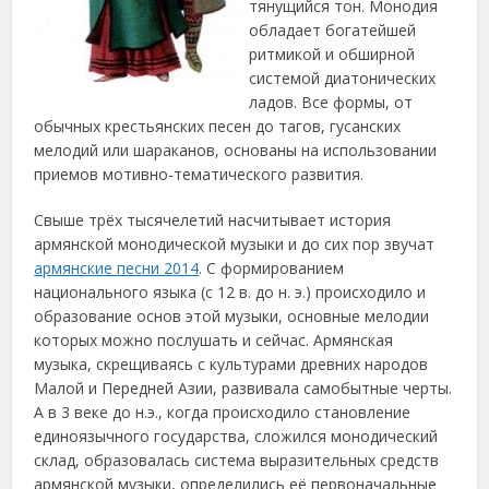
тянущийся тон.
Монодия
обладает богатейшей
ритмикой и обширной
системой диатонических
ладов. Все формы, от
обычных крестьянских песен до тагов, гусанских
мелодий или шараканов, основаны на использовании
приемов мотивно-тематического развития.
Свыше трёх тысячелетий насчитывает история
армянской монодической музыки и до сих пор звучат
армянские песни 2014
. С формированием
национального языка (с 12 в. до н. э.) происходило и
образование основ этой музыки, основные мелодии
которых можно послушать и сейчас. Армянская
музыка, скрещиваясь с культурами древних народов
Малой и Передней Азии, развивала самобытные черты.
А в 3 веке до н.э., когда происходило становление
единоязычного государства, сложился монодический
склад, образовалась система выразительных средств
армянской музыки, определились её первоначальные