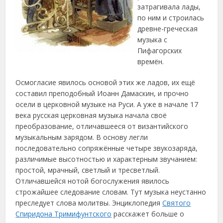
затрагивала лады,
по ним и строилась
древне-греческая
музыка с
Пифагорских
времён.
Осмогласие явилось основой этих же ладов, их ещё
составил преподобный Иоанн Дамаскин, и прочно
осели в церковной музыке на Руси. А уже в начале 17
века русская церковная музыка начала своё
преобразование, отличавшееся от византийского
музыкальным зарядом. В основу легли
последовательно сопряжённые четыре звукозаряда,
различимые высотностью и характерным звучанием:
простой, мрачный, светлый и тресветлый.
Отличавшейся нотой богослужения явилось
строжайшее следование словам. Тут музыка неустанно
преследует слова молитвы. Энциклопедия
Святого
Спиридона Тримифунтского
расскажет больше о