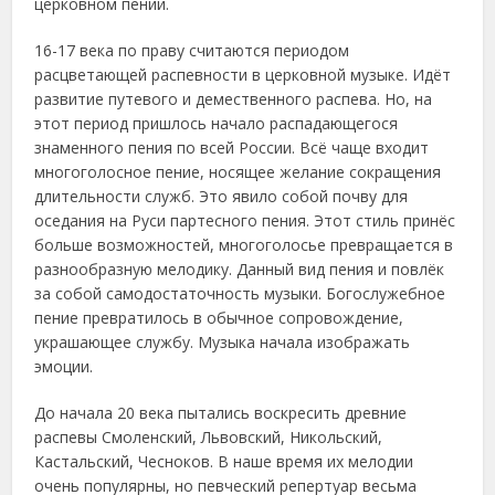
церковном пении.
16-17 века по праву считаются периодом
расцветающей распевности в церковной музыке. Идёт
развитие путевого и демественного распева. Но, на
этот период пришлось начало распадающегося
знаменного пения по всей России. Всё чаще входит
многоголосное пение, носящее желание сокращения
длительности служб. Это явило собой почву для
оседания на Руси партесного пения. Этот стиль принёс
больше возможностей, многоголосье превращается в
разнообразную мелодику. Данный вид пения и повлёк
за собой самодостаточность музыки. Богослужебное
пение превратилось в обычное сопровождение,
украшающее службу. Музыка начала изображать
эмоции.
До начала 20 века пытались воскресить древние
распевы Смоленский, Львовский, Никольский,
Кастальский, Чесноков. В наше время их мелодии
очень популярны, но певческий репертуар весьма