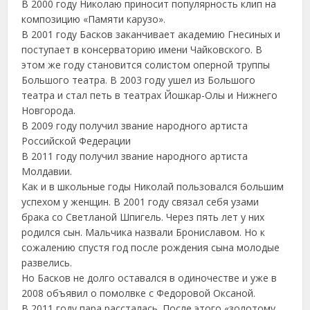
В 2000 году Николаю приносит популярность клип на
композицию «Памяти карузо».
В 2001 году Басков заканчивает академию Гнесиных и
поступает в консерваторию имени Чайковского. В
этом же году становится солистом оперной труппы
Большого театра. В 2003 году ушел из Большого
театра и стал петь в театрах Йошкар-Олы и Нижнего
Новгорода.
В 2009 году получил звание народного артиста
Российской Федерации
В 2011 году получил звание народного артиста
Молдавии.
Как и в школьные годы Николай пользовался большим
успехом у женщин. В 2001 году связал себя узами
брака со Светланой Шпигель. Через пять лет у них
родился сын. Мальчика назвали Брониславом. Но к
сожалению спустя год после рождения сына молодые
развелись.
Но Басков не долго оставался в одиночестве и уже в
2008 объявил о помолвке с Федоровой Оксаной.
В 2011 году пара рассталась. После этого «золотому