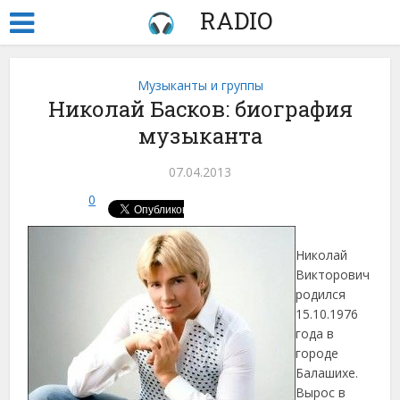
RADIO
Музыканты и группы
Николай Басков: биография
музыканта
07.04.2013
0
Николай
Викторович
родился
15.10.1976
года в
городе
Балашихе.
Вырос в